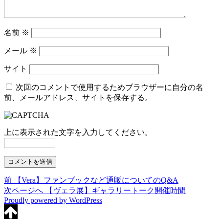
名前
※
メール
※
サイト
次回のコメントで使用するためブラウザーに自分の名
前、メールアドレス、サイトを保存する。
上に表示された文字を入力してください。
前
前
【Vera】ファンブックなど通販についてのQ&A
投
の
次
次ページへ
【ヴェラ展】ギャラリートーク開催時間
稿
Proudly powered by WordPress
投
の
稿:
投
ナ