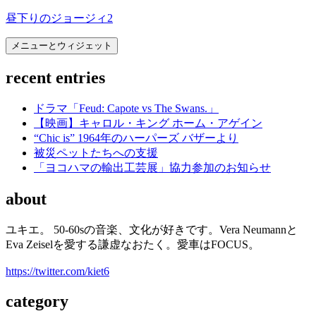
コ
昼下りのジョージィ2
ン
メニューとウィジェット
テ
ン
recent entries
ツ
へ
ス
ドラマ「Feud: Capote vs The Swans.」
キ
【映画】キャロル・キング ホーム・アゲイン
ッ
“Chic is” 1964年のハーパーズ バザーより
プ
被災ペットたちへの支援
「ヨコハマの輸出工芸展」協力参加のお知らせ
about
ユキエ。 50-60sの音楽、文化が好きです。Vera Neumannと
Eva Zeiselを愛する謙虚なおたく。愛車はFOCUS。
https://twitter.com/kiet6
category