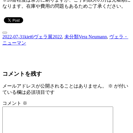
なります。在庫や費用の問題もあるためご了承ください。
投
作
カ
タ
2022-07-31
kiet6
ヴェラ展2022
,
未分類
Vera Neumann
,
ヴェラ・
稿
成
テ
グ
ニューマン
日:
者
ゴ
リ
ー
コメントを残す
メールアドレスが公開されることはありません。
※
が付い
ている欄は必須項目です
コメント
※