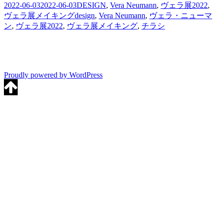
投
カ
2022-06-03
2022-06-03
DESIGN
,
Vera Neumann
,
ヴェラ展2022
,
稿
タ
テ
ヴェラ展メイキング
design
,
Vera Neumann
,
ヴェラ・ニューマ
日:
グ
ゴ
ン
,
ヴェラ展2022
,
ヴェラ展メイキング
,
チラシ
リ
ー
Proudly powered by WordPress