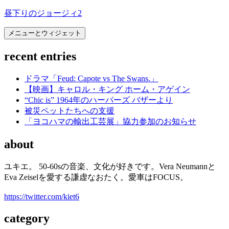
コ
昼下りのジョージィ2
ン
メニューとウィジェット
テ
ン
recent entries
ツ
へ
ス
ドラマ「Feud: Capote vs The Swans.」
キ
【映画】キャロル・キング ホーム・アゲイン
ッ
“Chic is” 1964年のハーパーズ バザーより
プ
被災ペットたちへの支援
「ヨコハマの輸出工芸展」協力参加のお知らせ
about
ユキエ。 50-60sの音楽、文化が好きです。Vera Neumannと
Eva Zeiselを愛する謙虚なおたく。愛車はFOCUS。
https://twitter.com/kiet6
category