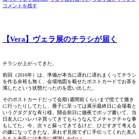
日:
グ
ゴ
コメントを残す
リ
ー
【Vera】ヴェラ展のチラシが届く
チラシが上がってきた。
前回（2016年）は、準備が本当に遅れに遅れまくってチラシ
を作る余裕も無く、会場地図を載せたポストカードでお茶を
濁したという状態だったのを思い出した。
そのポストカードだって会期1週間前くらいまで慌てて撒き
に行ったりしてたし、冊子に至っては展示最終日に会場着と
いうグダグダな有り様。開会前日に徹夜でポップ書いて、当
日友人にハレパネ買ってきてもらうなんてメチャクチャな事
もしてた。今、次々と蘇ってきてるけど、ひどすぎて考える
の嫌になってきたな。呆れず見捨てずに手伝ってくれた友人
たちと夫氏には本当に感謝しかない。