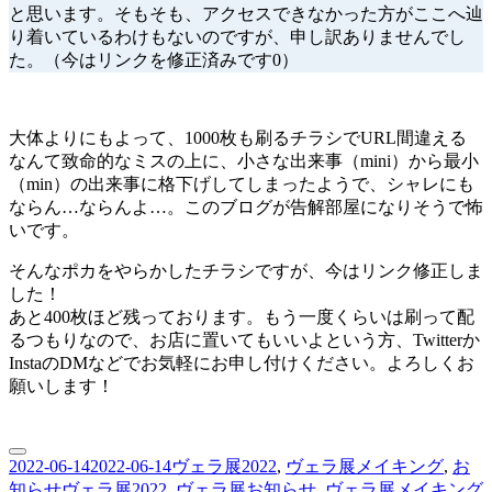
Q&A
と思います。そもそも、アクセスできなかった方がここへ辿
に
り着いているわけもないのですが、申し訳ありませんでし
た。（今はリンクを修正済みです0）
大体よりにもよって、1000枚も刷るチラシでURL間違える
なんて致命的なミスの上に、小さな出来事（mini）から最小
（min）の出来事に格下げしてしまったようで、シャレにも
ならん…ならんよ…。このブログが告解部屋になりそうで怖
いです。
そんなポカをやらかしたチラシですが、今はリンク修正しま
した！
あと400枚ほど残っております。もう一度くらいは刷って配
るつもりなので、お店に置いてもいいよという方、Twitterか
InstaのDMなどでお気軽にお申し付けください。よろしくお
願いします！
投
カ
2022-06-14
2022-06-14
ヴェラ展2022
,
ヴェラ展メイキング
,
お
稿
タ
テ
知らせ
ヴェラ展2022
,
ヴェラ展お知らせ
,
ヴェラ展メイキング