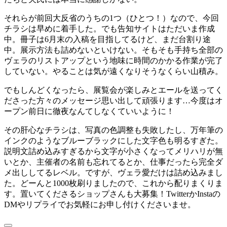
それらが前回大反省のうちの1つ（ひとつ！）なので、今回
チラシは早めに着手した。でも告知サイトはただいま作成
中。冊子は6月末の入稿を目指してるけど、まだ台割り途
中。展示方法も詰めないといけない。そもそも手持ち全部の
ヴェラのリストアップという地味に時間のかかる作業が完了
していない。やることは気が遠くなりそうなくらい山積み。
でもしんどくなったら、展覧会が楽しみとエールを送ってく
ださった方々のメッセージ思い出して頑張ります…今度はオ
ープン前日に徹夜なんてしなくていいように！
その肝心なチラシは、写真の色調整も失敗したし、万年筆の
インクのようなブルーブラックにした文字色も明るすぎた。
説明文詰め込みすぎるから文字が小さくなってメリハリが無
いとか、主催者の名前も忘れてるとか、仕事だったら完全ダ
メ出ししてるレベル。ですが、ヴェラ愛だけは詰め込みまし
た。どーんと1000枚刷りましたので、これから配りまくりま
す。置いてくださるショップさんも大募集！TwitterかInstaの
DMやリプライでお気軽にお申し付けくださいませ。