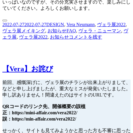
いっぱいなのですが、その分充実させますので、楽しみにし
ていてください。よろしくお願いします。
投
カ
2022-07-27
2022-07-27
DESIGN
,
Vera Neumann
,
ヴェラ展2022
,
稿
テ
タ
ヴェラ展メイキング
,
お知らせ
FAQ
,
ヴェラ・ニューマン
,
ヴ
日:
ゴ
グ
【Vera】
ェラ展
,
ヴェラ展2022
,
お知らせ
コメントを残す
リ
フ
ー
ァ
ン
ブ
【Vera】お詫び
ッ
ク
な
前回、感慨深げに、ヴェラ展のチラシが出来上がりまして、
ど
などと申し上げましたが、重大なミスが発覚いたしました。
通
申し訳ありません！間違えたのはサイトのURLです。
販
に
QRコードのリンク先、開催概要の誤植
つ
正：https://mini-affair.com/vera2022/
い
誤：https://min-affair.com/vera2022/
て
の
せっかく、サイトも見てみようかと思った方も不審に思った