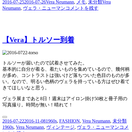
投
カ
タ
2016-07-25
2016-07-26
Vera Neumann
,
メモ
,
未分類
Vera
稿
テ
【Vera】
グ
Neumann
,
ヴェラ・ニューマン
コメントを残す
日:
ゴ
ア
リ
イ
ー
ロ
ン
【Vera】トルソー到着
台
に
トルソーが届いたので試着させてみた。
基本的に自分が着る、着たいものを集めているので、幾何柄
が多め、コントラストは強いけど落ちついた色目のものが多
い。なので、明るい色柄のヴェラを持っている方はぜひ着て
きてほしいなと思う。
ヴェラ展まであと8日！週末はアイロン掛け50枚と冊子用の
写真撮り。時間が無い！晴れて！
投
カ
タ
2016-07-22
2016-11-08
1960s
,
FASHION
,
Vera Neumann
,
未分類
稿
テ
【Ver
グ
1960s
,
Vera Neumann
,
ヴィンテージ
,
ヴェラ・ニューマン
コメ