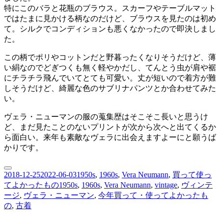
特にこのバラと花瓶のブラウス。スカーフやテーブルマット
ではたまに見かける柄なのだけど、ブラウスを見たのは初め
て。シルクでコンディションも悪くなかったので即決しまし
た。
この柄でポリやコットンだと野暮ったくなりそうだけど、薄
い絹なのでどぎつくも無く軽やかだし、てんとう虫が肩や裾
にチラチラ飛んでいてとても可愛い。丈が短いので着方が難
しそうだけど、綺麗な色のサブリナパンツとか合わせてみた
い。
ヴェラ・ニューマンの服の蒐集歴はそこそこ長いと思うけ
ど、まだ見たことのないプリントが次から次へと出てくるか
ら面白い。来年も素敵なヴェラに出会えますよーにと願うば
かりです。
投
カ
2018-12-25
2022-06-03
1950s
,
1960s
,
Vera Neumann
,
買って使っ
稿
タ
テ
てよかったもの
1950s
,
1960s
,
Vera Neumann
,
vintage
,
ヴィンテ
日:
グ
ゴ
ージ
,
ヴェラ・ニューマン
,
今年買って・使ってよかったも
リ
の
,
古着
ー