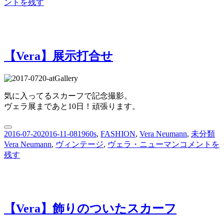
日:
ゴ
ト
ントを残す
リ
ル
ー
ソ
ー
到
【Vera】展示打合せ
着
に
気に入ってるスカーフで記念撮影。
ヴェラ展まであと10日！頑張ります。
投
カ
タ
2016-07-20
2016-11-08
1960s
,
FASHION
,
Vera Neumann
,
未分類
稿
テ
【Vera】
グ
Vera Neumann
,
ヴィンテージ
,
ヴェラ・ニューマン
コメントを
日:
ゴ
展
残す
リ
示
ー
打
合
せ
【Vera】飾りのついたスカーフ
に