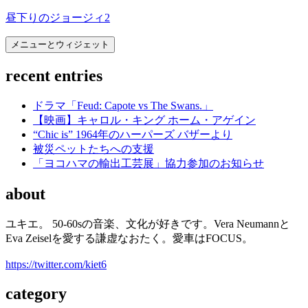
コ
昼下りのジョージィ2
ン
メニューとウィジェット
テ
ン
recent entries
ツ
へ
ス
ドラマ「Feud: Capote vs The Swans.」
キ
【映画】キャロル・キング ホーム・アゲイン
ッ
“Chic is” 1964年のハーパーズ バザーより
プ
被災ペットたちへの支援
「ヨコハマの輸出工芸展」協力参加のお知らせ
about
ユキエ。 50-60sの音楽、文化が好きです。Vera Neumannと
Eva Zeiselを愛する謙虚なおたく。愛車はFOCUS。
https://twitter.com/kiet6
category