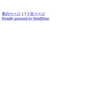
ー
の
つ
ペ
ペ
ペ
前のページ
1
2
3
次ページ
投
い
Proudly powered by WordPress
ー
ー
ー
た
稿
ジ
ジ
ジ
ス
の
カ
ー
ペ
フ
ー
に
ジ
送
り