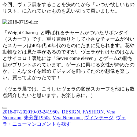
今回、ヴェラ展をすることを決めてから「いつか欲しいもの
リスト」に入れていたものを思い切って買いました。
「Weight Charm」と呼ばれるチャームがついたリボンタイ
（スカーフ）です。重り兼飾りとして小さなチャームが付い
たスカーフは40年代50年代のものにたまに見られます。花や
動物などは見た事があるのですが、ヴェラが付けたのはなん
とサイコロ！裏地には「Seven come eleven」とゲームの勝ち
目がプリントされています。ゲームに興じる女性が締めたの
か、こんなタイを締めてジャズを踊ってたのか想像も楽し
い。買ってよかったです！
（ヴェラ展では、こうしたヴェラの変形スカーフを他にも数
点紹介したいと思います。お楽しみに。）
投
2016-07-20
2019-03-24
カ
1950s
,
DESIGN
,
FASHION
,
Vera
タ
Neumann
,
未分類
1950s
,
Vera Neumann
,
ヴィンテージ
,
ヴェ
稿
テ
【Vera】
グ
ラ・ニューマン
コメントを残す
日:
ゴ
飾
リ
り