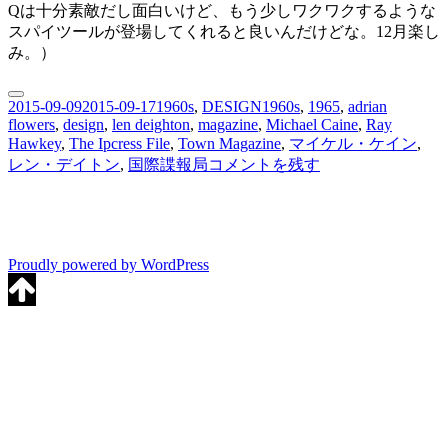
Qは十分素敵だし面白いけど、もう少しワクワクするような
スパイツールが登場してくれると良いんだけどな。12月楽し
み。）
投
2015-09-09
2015-09-17
カ
1960s
,
DESIGN
タ
1960s
,
1965
,
adrian
flowers
,
design
,
len deighton
,
magazine
,
Michael Caine
,
Ray
稿
テ
グ
Hawkey
,
The Ipcress File
,
Town Magazine
,
マイケル・ケイン
,
日:
ゴ
UK
レン・デイトン
,
国際諜報局
コメントを残す
リ
60
ー
年
代
の
雑
Proudly powered by WordPress
誌
[2]：
Town
Magazine「国
際
諜
報
局」