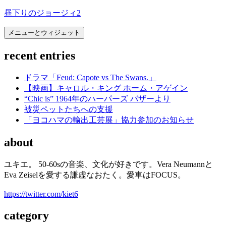
コ
昼下りのジョージィ2
ン
メニューとウィジェット
テ
ン
recent entries
ツ
へ
ス
ドラマ「Feud: Capote vs The Swans.」
キ
【映画】キャロル・キング ホーム・アゲイン
ッ
“Chic is” 1964年のハーパーズ バザーより
プ
被災ペットたちへの支援
「ヨコハマの輸出工芸展」協力参加のお知らせ
about
ユキエ。 50-60sの音楽、文化が好きです。Vera Neumannと
Eva Zeiselを愛する謙虚なおたく。愛車はFOCUS。
https://twitter.com/kiet6
category