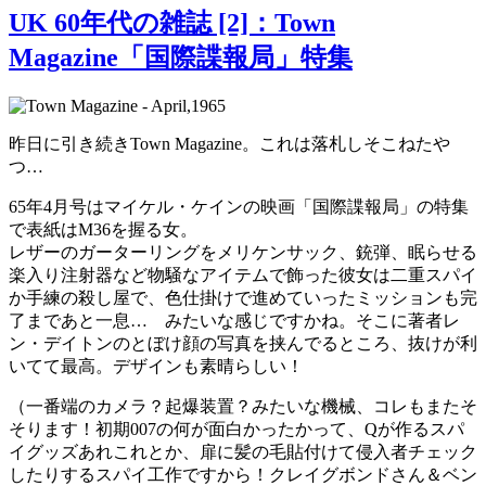
UK 60年代の雑誌 [2]：Town
Magazine「国際諜報局」特集
昨日に引き続きTown Magazine。これは落札しそこねたや
つ…
65年4月号はマイケル・ケインの映画「国際諜報局」の特集
で表紙はM36を握る女。
レザーのガーターリングをメリケンサック、銃弾、眠らせる
楽入り注射器など物騒なアイテムで飾った彼女は二重スパイ
か手練の殺し屋で、色仕掛けで進めていったミッションも完
了まであと一息… みたいな感じですかね。そこに著者レ
ン・デイトンのとぼけ顔の写真を挟んでるところ、抜けが利
いてて最高。デザインも素晴らしい！
（一番端のカメラ？起爆装置？みたいな機械、コレもまたそ
そります！初期007の何が面白かったかって、Qが作るスパ
イグッズあれこれとか、扉に髪の毛貼付けて侵入者チェック
したりするスパイ工作ですから！クレイグボンドさん＆ベン